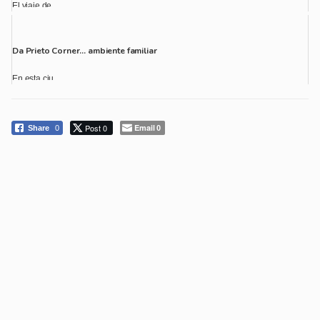
El viaje de...
Da Prieto Corner… ambiente familiar
En esta ciu...
Post 0
Email
Share
0
0