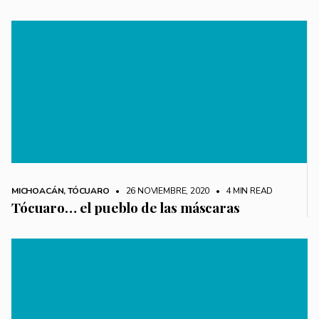
MICHOACÁN
,
TÓCUARO
• 26 NOVIEMBRE, 2020
•
4 MIN READ
Tócuaro… el pueblo de las máscaras