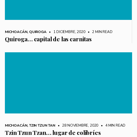
MICHOACÁN
,
QUIROGA
• 1 DICIEMBRE, 2020
•
2 MIN READ
Quiroga… capital de las carnitas
MICHOACÁN
,
TZIN TZUN TAN
• 28 NOVIEMBRE, 2020
•
4 MIN READ
Tzin Tzun Tzan… lugar de colibríes