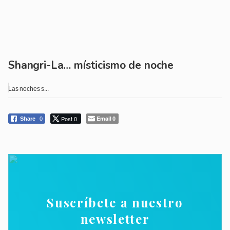
Shangri-La… místicismo de noche
Las noches s...
Post 0
Email
Share
0
0
Suscríbete a nuestro
newsletter