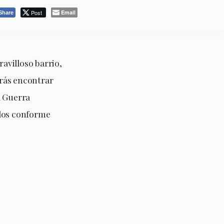
Post
Email
Share
ravilloso barrio,
rás encontrar
a Guerra
ados conforme