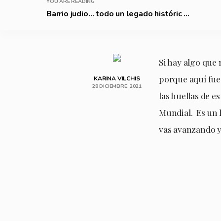
YOU ARE READING
Barrio judio… todo un legado históric ...
Si hay algo que 
porque aquí fue
KARINA VILCHIS
28 DICIEMBRE, 2021
las huellas de 
Mundial. Es un 
vas avanzando y