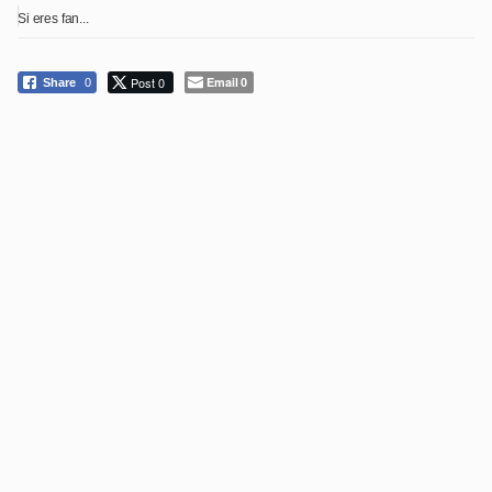
Si eres fan...
Post 0
Email
Share
0
0