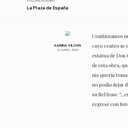
YOU ARE READING
La Plaza de España
Continuamos nue
cuyo centro se 
KARINA VILCHIS
23 JUNIO, 2020
estatua de Don 
de esta obra, qu
me quería tomar
no podía dejar d
su fiel frase
“…e
regresé con fot