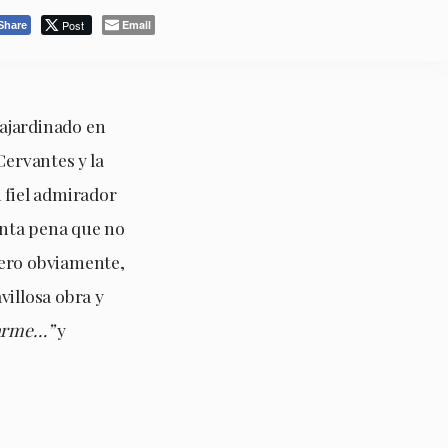
Post
Email
Share
ajardinado en
ervantes y la
 fiel admirador
anta pena que no
pero obviamente,
villosa obra y
darme…”
y