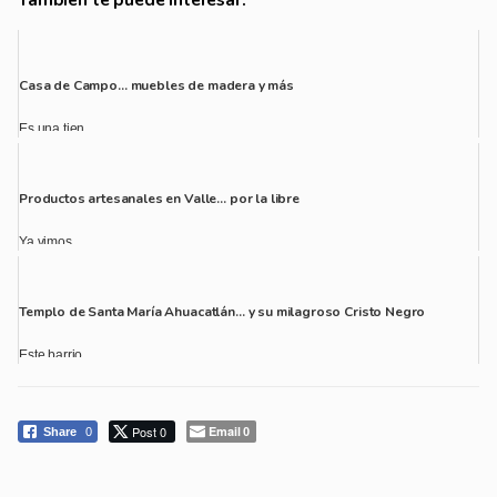
Casa de Campo… muebles de madera y más
Es una tien...
Productos artesanales en Valle… por la libre
Ya vimos ...
Templo de Santa María Ahuacatlán… y su milagroso Cristo Negro
Este barrio...
Post 0
Email
Share
0
0