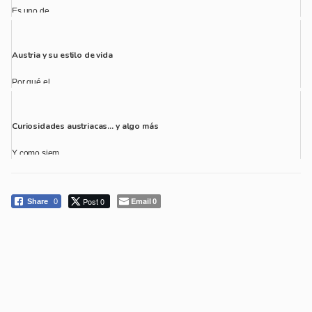
Es uno de...
Austria y su estilo de vida
Por qué el ...
Curiosidades austriacas… y algo más
Y como siem...
Post 0
Email
Share
0
0