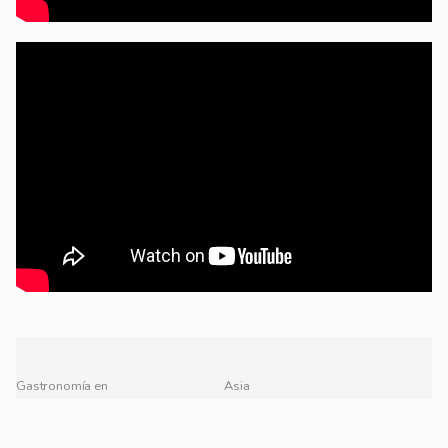
Gastronomía en
Asia
México
América
México
Caribe