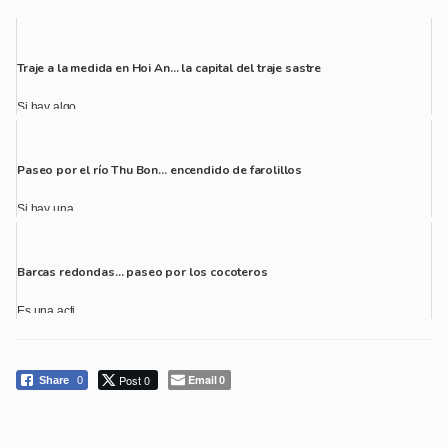
Traje a la medida en Hoi An… la capital del traje sastre
Si hay algo...
Paseo por el río Thu Bon… encendido de farolillos
Si hay una ...
Barcas redondas… paseo por los cocoteros
Es una acti...
Post 0
Email
Share
0
0