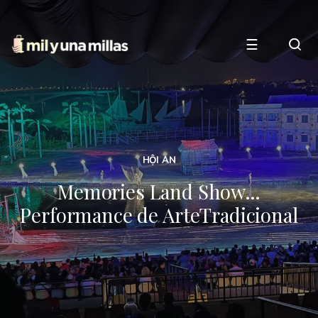
☰
HỘI AN
Memories Land Show…
Performance de ArteTradicional