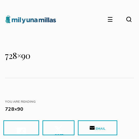
☰
728×90
YOU ARE READING
728×90
EMAIL
POST