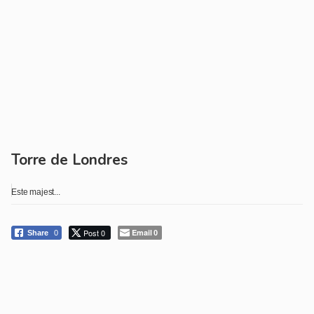
Torre de Londres
Este majest...
Post 0
Email
Share
0
0