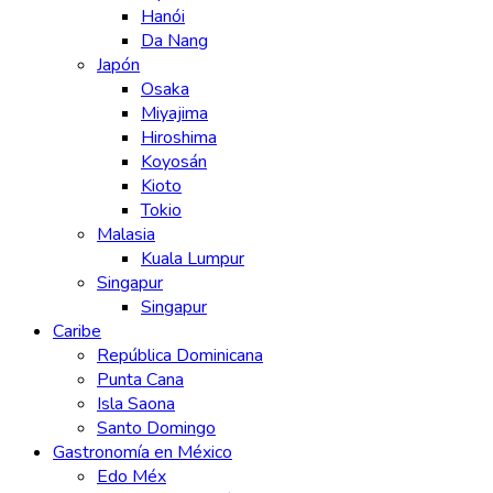
Hanói
Da Nang
Japón
Osaka
Miyajima
Hiroshima
Koyosán
Kioto
Tokio
Malasia
Kuala Lumpur
Singapur
Singapur
Caribe
República Dominicana
Punta Cana
Isla Saona
Santo Domingo
Gastronomía en México
Edo Méx