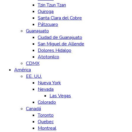
Tzin Tzun Tzan
Quiroga
Santa Clara del Cobre
Pátzcuaro
Guanajuato
Ciudad de Guanajuato
San Miguel de Allende
Dolores Hidalgo
Atotonilco
CDMX
América
EE. UU.
Nueva York
Nevada
Las Vegas
Colorado
Canadá
Toronto
Quebec
Montreal