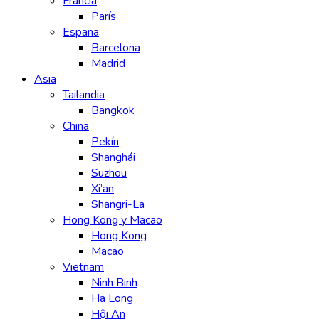
Francia
París
España
Barcelona
Madrid
Asia
Tailandia
Bangkok
China
Pekín
Shanghái
Suzhou
Xi’an
Shangri-La
Hong Kong y Macao
Hong Kong
Macao
Vietnam
Ninh Binh
Ha Long
Hội An