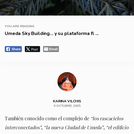
YOU ARE READING
Umeda Sky Building… y su plataforma fl ...
Post
Email
Share
KARINA VILCHIS
9 OCTUBRE, 2025
También conocido como el complejo de
“los rascacielos
interconectados”
,
“la nueva Ciudad de Umeda”
,
“el edificio