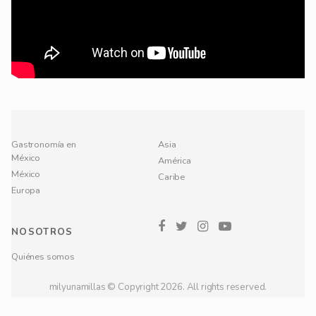
Gastronomía en
Asia
México
América
México
Caribe
Europa
NOSOTROS
Quiénes somos
milyunamillas © Copyright 2026. All rights reserved.