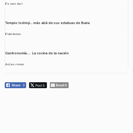
Es uno de l...
Templo Isshinji… más allá de sus estatuas de Buda
Este temp...
Gastronomía…. La cocina de la nación
Así es como...
Post 0
Email
Share
0
0