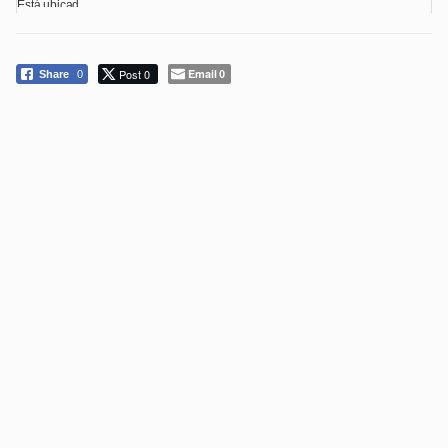
Está ubicad...
Post 0
Email
Share
0
0