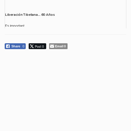
Liberación Tibetana… 60 Años
Es important...
Post 0
Email
Share
0
0