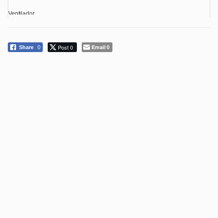
Ventilador ...
Post 0
Email
Share
0
0