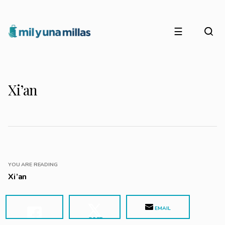
☰
Xi’an
YOU ARE READING
Xi’an
EMAIL
POST