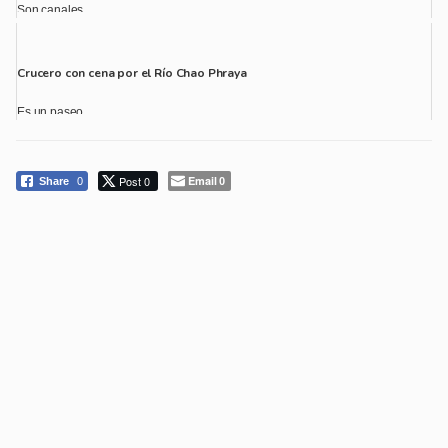
Son canales...
Crucero con cena por el Río Chao Phraya
Es un paseo...
Post 0
Email
Share
0
0