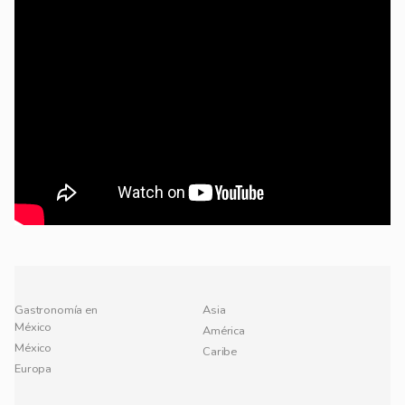
Gastronomía en
Asia
México
América
México
Caribe
Europa