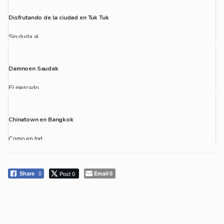
Disfrutando de la ciudad en Tuk Tuk
Sin duda al...
Damnoen Saudak
El mercado ...
Chinatown en Bangkok
Como en tod...
Post 0
Email
Share
0
0