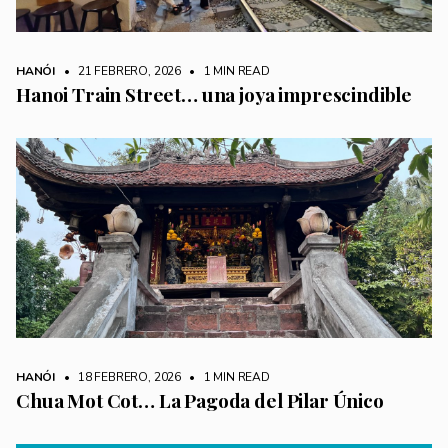
HANÓI
• 21 FEBRERO, 2026
•
1 MIN READ
Hanoi Train Street… una joya imprescindible
HANÓI
• 18 FEBRERO, 2026
•
1 MIN READ
Chua Mot Cot… La Pagoda del Pilar Único