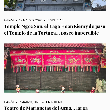
HANÓI
• 14 MARZO, 2026
•
8 MIN READ
Templo Ngoc Son, el Lago Hoan Kiem y de paso
el Templo de la Tortuga… paseo imperdible
HANÓI
• 7 MARZO, 2026
•
1 MIN READ
Teatro de Marionetas del Agua… larga