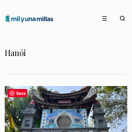
☰
Hanói
Save