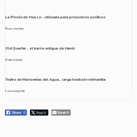
La Prisión de Hoa Lo… utilizada para prisioneros políticos
Fue constru...
Old Quarter… el barrio antiguo de Hanói
Este barrio...
Teatro de Marionetas del Agua… larga tradición vietnamita
Los espectá...
Post 0
Email
Share
0
0