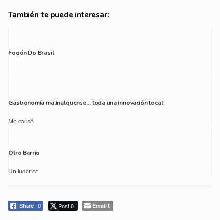
También te puede interesar:
Fogón Do Brasil
Gastronomía malinalquense… toda una innovación local
Me causó ...
Otro Barrio
Un lugar oc...
Post 0
Email
Share
0
0