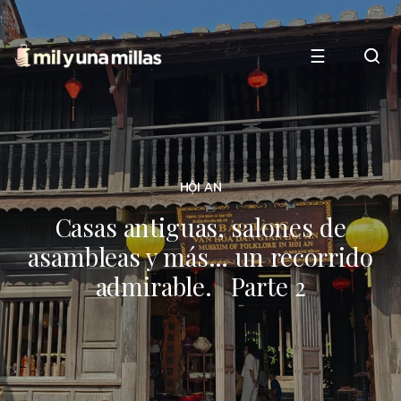
☰
HỘI AN
Casas antiguas, salones de
asambleas y más… un recorrido
admirable. Parte 2