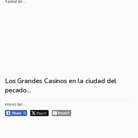
A pesar de ...
Los Grandes Casinos en la ciudad del
pecado…
Hoy es tan ...
Post 0
Email
Share
0
0