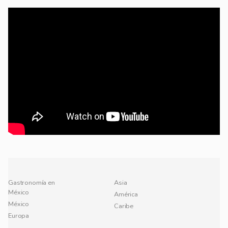
Gastronomía en
Asia
México
América
México
Caribe
Europa