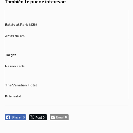
También te puede interesar:
Eataly at Park MGM
Antes de em...
Target
Es una cade...
The Venetian Hotel
Este hotel ...
Post 0
Email
Share
0
0