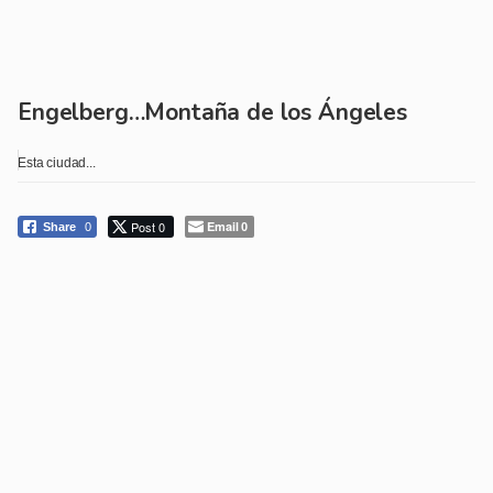
Engelberg…Montaña de los Ángeles
Esta ciudad...
Post 0
Email
Share
0
0