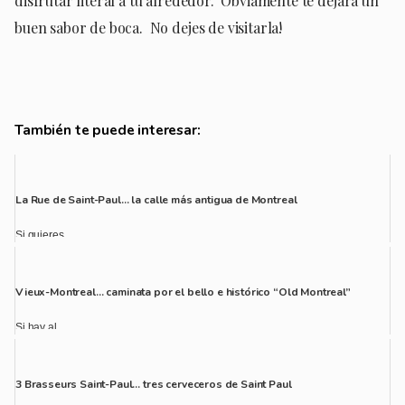
disfrutar literal a tu alrededor. Obviamente te dejará un
buen sabor de boca. No dejes de visitarla!
También te puede interesar:
La Rue de Saint-Paul… la calle más antigua de Montreal
Si quieres ...
Vieux-Montreal… caminata por el bello e histórico “Old Montreal”
Si hay al...
3 Brasseurs Saint-Paul… tres cerveceros de Saint Paul