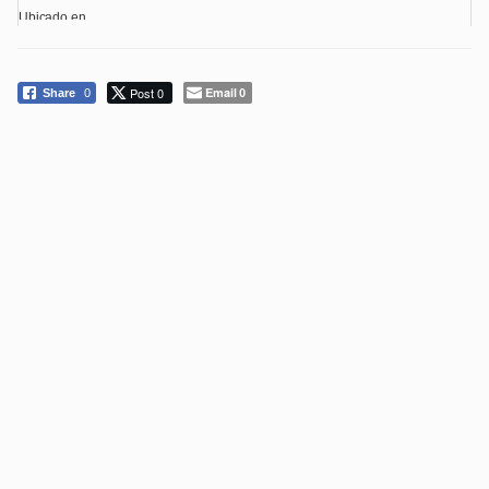
Ubicado en ...
Post 0
Email
Share
0
0