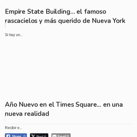
Empire State Building… el famoso
rascacielos y más querido de Nueva York
Si hay un...
Año Nuevo en el Times Square... en una
nueva realidad
Recibir e...
Post 0
Email
Share
0
0