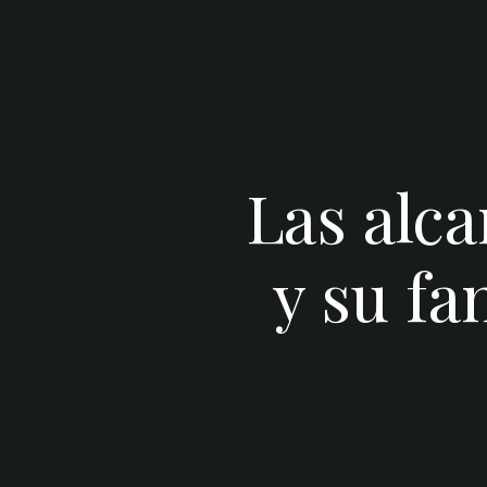
Las alc
y su fa