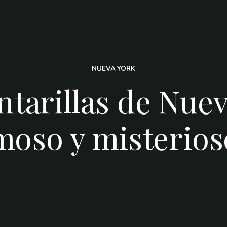
NUEVA YORK
antarillas de Nue
moso y misterio