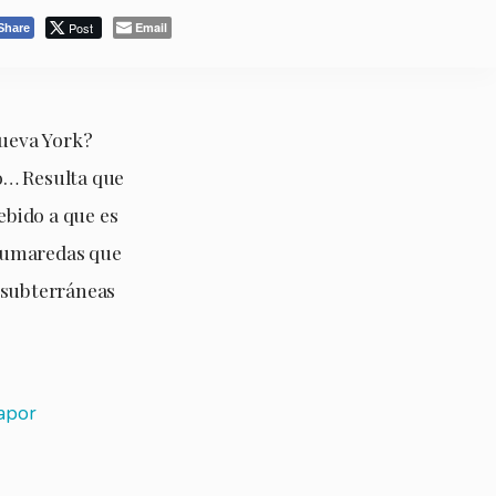
Post
Email
Share
Nueva York?
o… Resulta que
ebido a que es
 humaredas que
 subterráneas