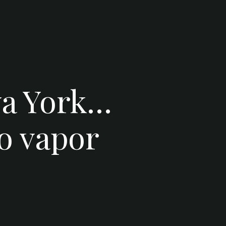
va York…
so vapor