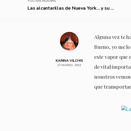
YOU ARE READING
Las alcantarillas de Nueva York… y su ...
Alguna vez te h
Bueno, yo me lo
este vapor que e
KARINA VILCHIS
17 MARZO, 2022
de vital importa
nosotros vemos 
que transportan