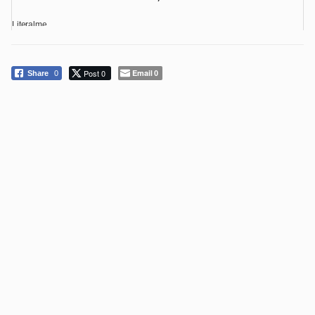
Literalme...
Post 0
Email
Share
0
0