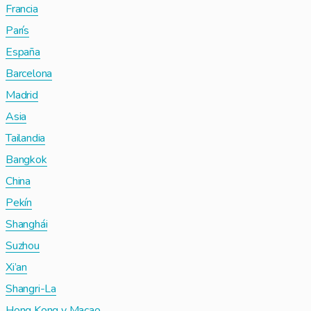
Francia
París
España
Barcelona
Madrid
Asia
Tailandia
Bangkok
China
Pekín
Shanghái
Suzhou
Xi’an
Shangri-La
Hong Kong y Macao