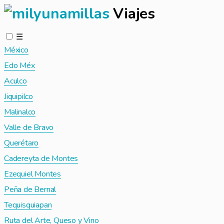
Viajes
☰
México
Edo Méx
Aculco
Jiquipilco
Malinalco
Valle de Bravo
Querétaro
Cadereyta de Montes
Ezequiel Montes
Peña de Bernal
Tequisquiapan
Ruta del Arte, Queso y Vino