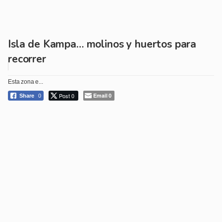
Isla de Kampa… molinos y huertos para
recorrer
Esta zona e...
Post 0
Email
Share
0
0