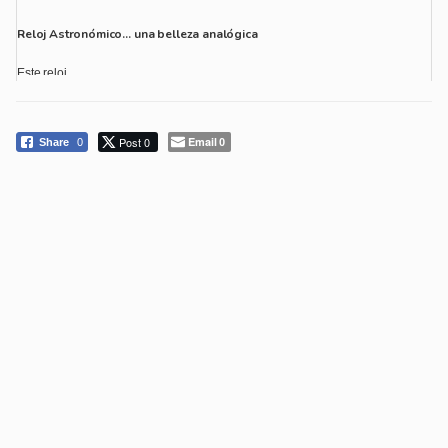
Reloj Astronómico… una belleza analógica
Este reloj ...
Post 0
Email
Share
0
0