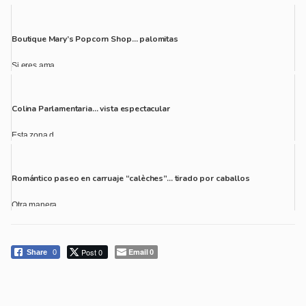
Boutique Mary’s Popcorn Shop… palomitas
Si eres ama...
Colina Parlamentaria… vista espectacular
Esta zona d...
Romántico paseo en carruaje “calèches”… tirado por caballos
Otra manera...
Post 0
Email
Share
0
0