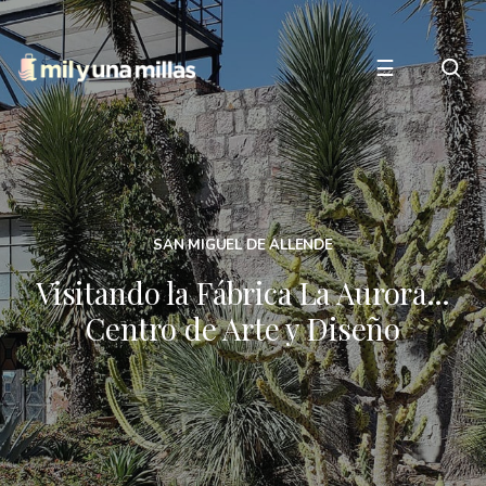
☰
SAN MIGUEL DE ALLENDE
Visitando la Fábrica La Aurora…
Centro de Arte y Diseño