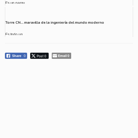
Es un parqu...
Torre CN… maravilla de la ingeniería del mundo moderno
Es todo un ...
Post 0
Email
Share
0
0