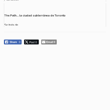
The Path… la ciudad subterránea de Toronto
Se trata de...
Post 0
Email
Share
0
0