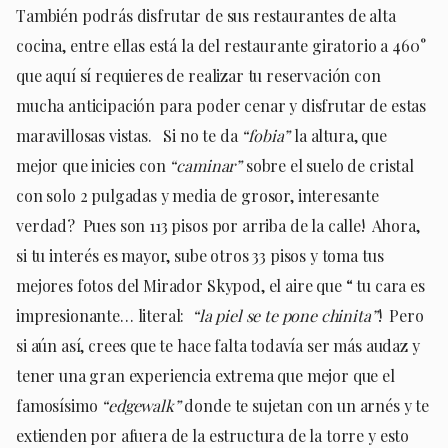
También podrás disfrutar de sus restaurantes de alta
cocina, entre ellas está la del restaurante giratorio a 460°
que aquí sí requieres de realizar tu reservación con
mucha anticipación para poder cenar y disfrutar de estas
maravillosas vistas. Si no te da
“fobia”
la altura, que
mejor que inicies con
“caminar”
sobre el suelo de cristal
con solo 2 pulgadas y media de grosor, interesante
verdad? Pues son 113 pisos por arriba de la calle! Ahora,
si tu interés es mayor, sube otros 33 pisos y toma tus
mejores fotos del Mirador Skypod, el aire que “ tu cara es
impresionante… literal:
“la piel se te pone chinita”
! Pero
si aún así, crees que te hace falta todavía ser más audaz y
tener una gran experiencia extrema que mejor que el
famosísimo
“edgewalk”
donde te sujetan con un arnés y te
extienden por afuera de la estructura de la torre y esto