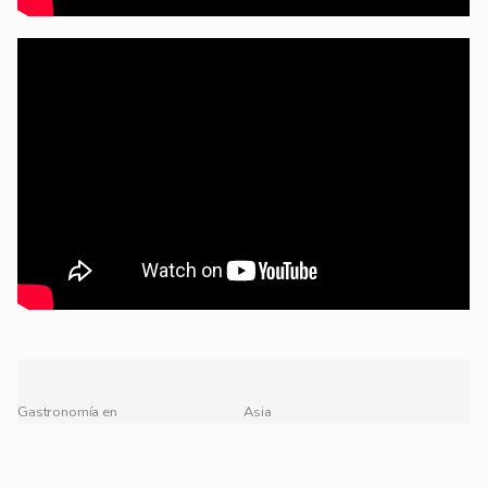
Gastronomía en
Asia
México
América
México
Caribe
Europa