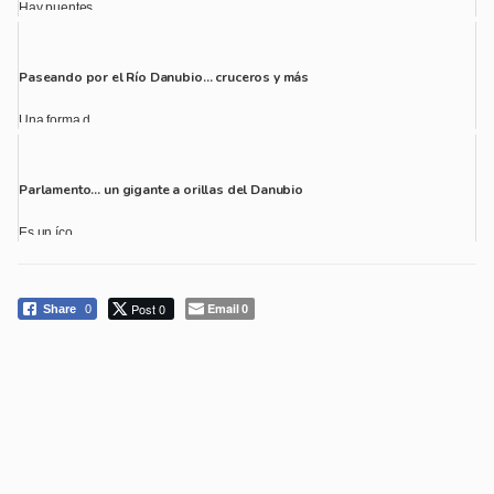
Hay puentes...
Paseando por el Río Danubio… cruceros y más
Una forma d...
Parlamento… un gigante a orillas del Danubio
Es un íco...
Post 0
Email
Share
0
0