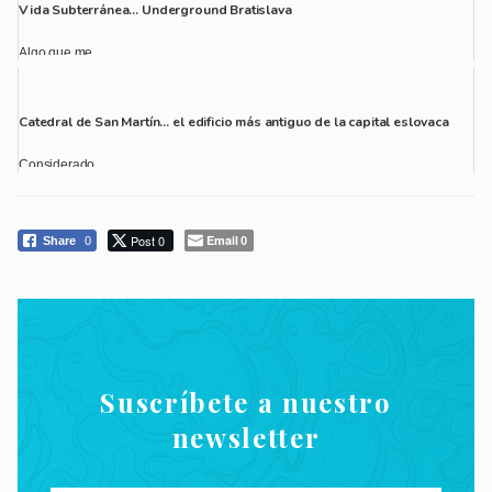
Vida Subterránea… Underground Bratislava
Algo que me...
Catedral de San Martín… el edificio más antiguo de la capital eslovaca
Considerado...
Post 0
Email
Share
0
0
Suscríbete a nuestro
newsletter