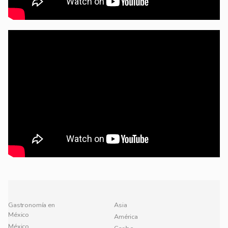
Gastronomía en
Asia
México
América
México