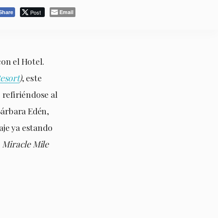
Post
Email
Share
on el Hotel.
esort
)
, este
 refiriéndose al
Bárbara Edén,
aje ya estando
e
Miracle Mile