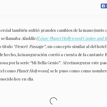
ercial también sufrió grandes cambios de la mano junto c
 se llamaba
Aladdin (
Léase Planet Hollywood Casino and R
o título
“Desert Passage”
, un concepto similar al del hotel
de hecho, la inauguración corrió a cuenta de la cantante 
sa por la serie “Mi Bella Genio”. Al reinaugurar este pas
tel como
Planet Holywood,
se le puso como como nombr
onocido hoy en día.