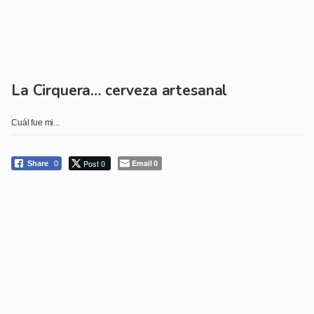
La Cirquera… cerveza artesanal
Cuál fue mi...
Post 0
Email
Share
0
0