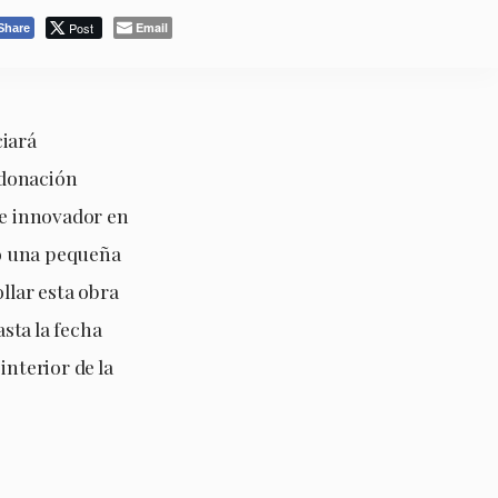
Post
Email
Share
ciará
 donación
e innovador en
ló una pequeña
llar esta obra
sta la fecha
interior de la