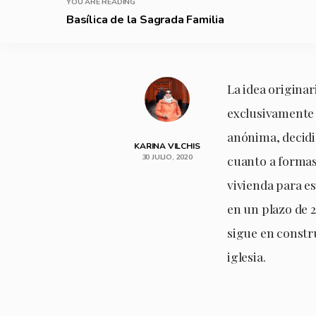
YOU ARE READING
Basílica de la Sagrada Familia
La idea originar
exclusivamente
anónima, decid
KARINA VILCHIS
30 JULIO, 2020
cuanto a formas 
vivienda para es
en un plazo de 2
sigue en constru
iglesia.