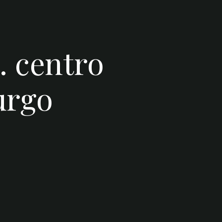
 centro
urgo