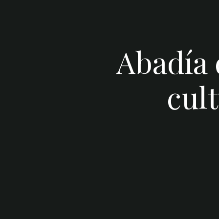
Abadía
cul