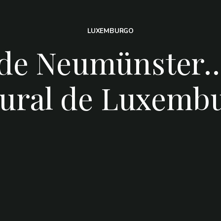
LUXEMBURGO
 de Neumünster…
tural de Luxemb