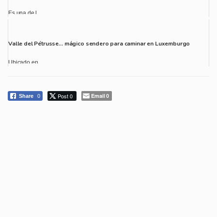
Es una de l...
Valle del Pétrusse… mágico sendero para caminar en Luxemburgo
Ubicado en ...
Post 0
Email
Share
0
0